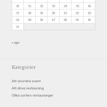
10
11
12
13
14
15
16
17
18
19
20
21
22
23
24
25
26
27
28
29
30
31
« apr
Kategorier
Att anordna event
Att driva restaurang
Olika sorters restauranger