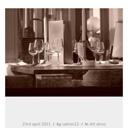
23rd april 2021
by
admin12
In
Att driva