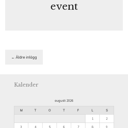
event
Inläggsnavigering
Äldre inlägg
Kalender
augusti 2026
M
T
O
T
F
L
S
1
2
3
4
5
6
7
8
9