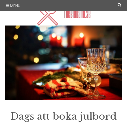
Skip
SE
MENU
to
content
Dags att boka julbord