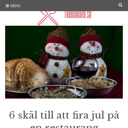
Skip
SE
MENU
to
content
6 skäl till att fira jul på
en restaurang