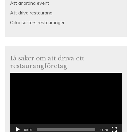
Att anordna event
Att driva restaurang
Olika sorters restauranger
15 saker om att driva ett
restaurangföretag
Videospelare
00:00
14:20