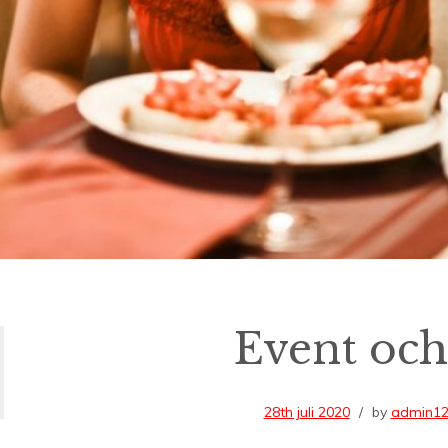
Event oc
28th juli 2020
by
admin1