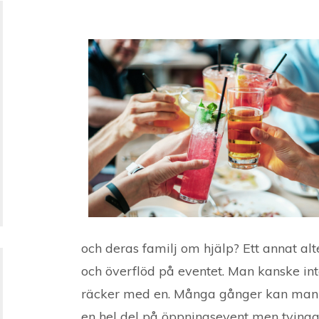
och deras familj om hjälp? Ett annat alt
och överflöd på eventet. Man kanske in
räcker med en. Många gånger kan man 
en hel del på öppningsevent men tving