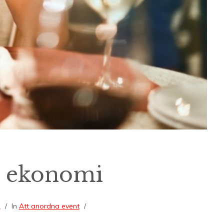
h ekonomi
2
In
Att anordna event