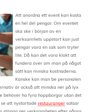
Att anordna ett event kan kosta
en hel del pengar. Om eventet
ska ske i början av en
verksamhets uppstart kan just
pengar vara en sak som tryter
lite. Då kan det vara klokt att
fundera över om man på något
sätt kan minska kostnaderna.
Kanske kan man be personalen
ernativ är också att minska ner på lyx
te behöver ha fyra hoppborgar utan det
se att nystartade
restauranger
satsar
as stänga ner verksamheten efter några