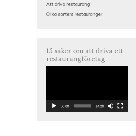
Att driva restaurang
Olika sorters restauranger
15 saker om att driva ett
restaurangföretag
Videospelare
00:00
14:20