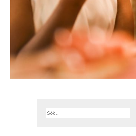
Sök
efter: