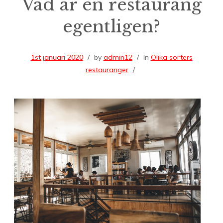
Vad är en restaurang
egentligen?
1st januari 2020
by
admin12
In
Olika sorters
restauranger