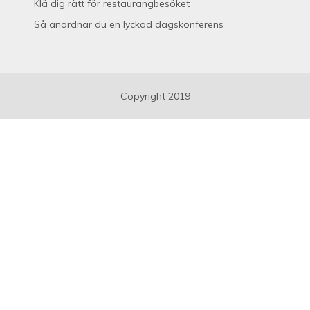
Klä dig rätt för restaurangbesöket
Så anordnar du en lyckad dagskonferens