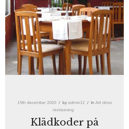
15th december 2020
by
admin12
In
Att driva
restaurang
Klädkoder på