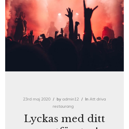
23rd maj 2020
by
admin12
In
Att driva
restaurang
Lyckas med ditt